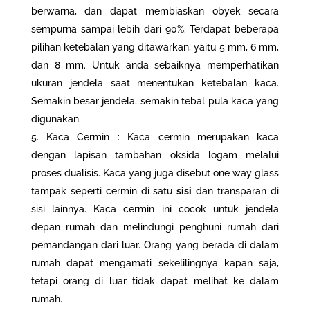
berwarna, dan dapat membiaskan obyek secara
sempurna sampai lebih dari 90%. Terdapat beberapa
pilihan ketebalan yang ditawarkan, yaitu 5 mm, 6 mm,
dan 8 mm. Untuk anda sebaiknya memperhatikan
ukuran jendela saat menentukan ketebalan kaca.
Semakin besar jendela, semakin tebal pula kaca yang
digunakan.
Kaca Cermin : Kaca cermin merupakan kaca
dengan lapisan tambahan oksida logam melalui
proses dualisis. Kaca yang juga disebut one way glass
tampak
seperti cermin di satu
sisi
dan transparan di
sisi lainnya.
Kaca
cermin
ini
cocok
untuk
jendela
depan
rumah
dan
melindungi
penghuni
rumah
dari
pemandangan
dari
luar.
Orang
yang
berada
di
dalam
rumah
dapat
mengamati
sekelilingnya
kapan
saja,
tetapi
orang
di
luar
tidak
dapat
melihat
ke
dalam
rumah.