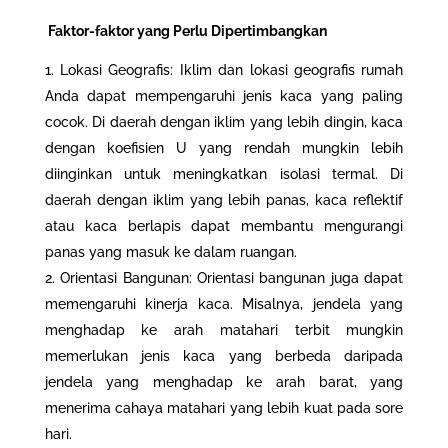
Faktor-faktor yang Perlu Dipertimbangkan
Lokasi Geografis: Iklim dan lokasi geografis rumah
Anda dapat mempengaruhi jenis kaca yang paling
cocok. Di daerah dengan iklim yang lebih dingin, kaca
dengan koefisien U yang rendah mungkin lebih
diinginkan untuk meningkatkan isolasi termal. Di
daerah dengan iklim yang lebih panas, kaca reflektif
atau kaca berlapis dapat membantu mengurangi
panas yang masuk ke dalam ruangan.
Orientasi Bangunan: Orientasi bangunan juga dapat
memengaruhi kinerja kaca. Misalnya, jendela yang
menghadap ke arah matahari terbit mungkin
memerlukan jenis kaca yang berbeda daripada
jendela yang menghadap ke arah barat, yang
menerima cahaya matahari yang lebih kuat pada sore
hari.